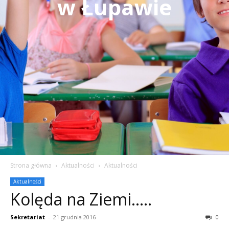
w Łupawie
Strona główna
Aktualności
Aktualności
Aktualności
Kolęda na Ziemi…..
Sekretariat
-
21 grudnia 2016
0