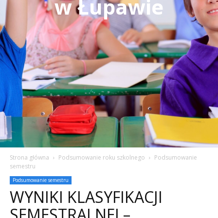
w Łupawie
Strona główna
Podsumowanie roku szkolnego
Podsumowanie
semestru
Podsumowanie semestru
WYNIKI KLASYFIKACJI
SEMESTRALNEJ –