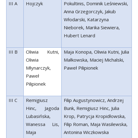
III A
Hojczyk
Pokultinis, Dominik Leśniewski,
Anna Grzegorczyk, Jakub
Włodarski, Katarzyna
Nieborek, Marika Siewiera,
Hubert Lenard
III B
Oliwia Kutni,
Maja Konopa, Oliwia Kutni, Julia
Oliwia
Małkowska, Maciej Michalski,
Młynarczyk,
Paweł Pilipionek
Paweł
Pilipionek
III C
Remigiusz
Filip Augustynowicz, Andrzej
Hinc, Jagoda
Bunk, Remigiusz Hinc, Julia
Lubasińska,
Krop, Patrycja Kropidłowska,
Wanessa Lis,
Filip Roman, Maja Wasilewska,
Maja
Antonina Wiczkowska