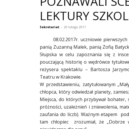
POZNAWALI SCE
LEKTURY SZKOL
Sekretariat
-
20 lutego 2017
08.02.2017r. uczniowie pierwszych
panią Zuzanną Malek, panią Zofią Batyck
Słupska w celu zapoznania się z inscen
pouczającą historię o wędrówce tytułow
reżysera spektaklu – Bartosza Jarzy
Teatru w Krakowie.
W przedstawieniu, zatytułowanym „Mały
chłopca, który odwiedzał planety, zamie
Miejsca, do których przybywał bohater, 
próżności, uzależnień i zniewolenia, mat
zaufania do liczb). Ważnym etapem podr
tam chłopiec zrozumiał, że „Dobrze wi