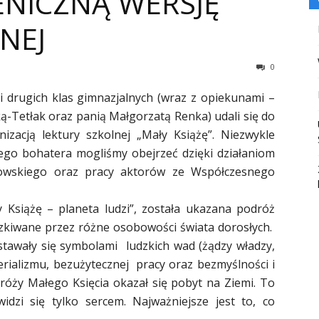
NICZNĄ WERSJĘ
NEJ
0
 i drugich klas gimnazjalnych (wraz z opiekunami –
ą-Tetłak oraz panią Małgorzatą Renka) udali się do
izacją lektury szkolnej „Mały Książę”. Niezwykle
ego bohatera mogliśmy obejrzeć dzięki działaniom
mowskiego oraz pracy aktorów ze Współczesnego
 Książę – planeta ludzi”, została ukazana podróż
szkiwane przez różne osobowości świata dorosłych.
stawały się symbolami ludzkich wad (żądzy władzy,
erializmu, bezużytecznej pracy oraz bezmyślności i
óży Małego Księcia okazał się pobyt na Ziemi. To
dzi się tylko sercem. Najważniejsze jest to, co