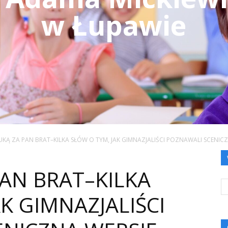
w Łupawie
UKĄ ZA PAN BRAT–KILKA SŁÓW O TYM, JAK GIMNAZJALIŚCI POZNAWALI SCENIC
PAN BRAT–KILKA
K GIMNAZJALIŚCI