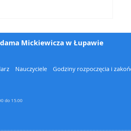
Adama Mickiewicza w Łupawie
darz
Nauczyciele
Godziny rozpoczęcia i zakońc
.00 do 15.00