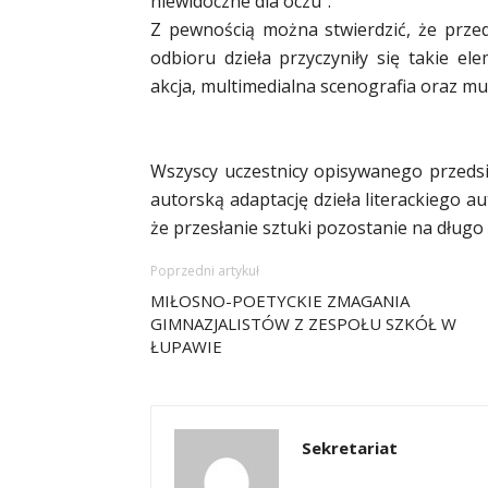
niewidoczne dla oczu”.
Z pewnością można stwierdzić, że prz
odbioru dzieła przyczyniły się takie el
akcja, multimedialna scenografia oraz m
Wszyscy uczestnicy opisywanego przedsię
autorską adaptację dzieła literackiego a
że przesłanie sztuki pozostanie na długo
Poprzedni artykuł
MIŁOSNO-POETYCKIE ZMAGANIA
GIMNAZJALISTÓW Z ZESPOŁU SZKÓŁ W
ŁUPAWIE
Sekretariat