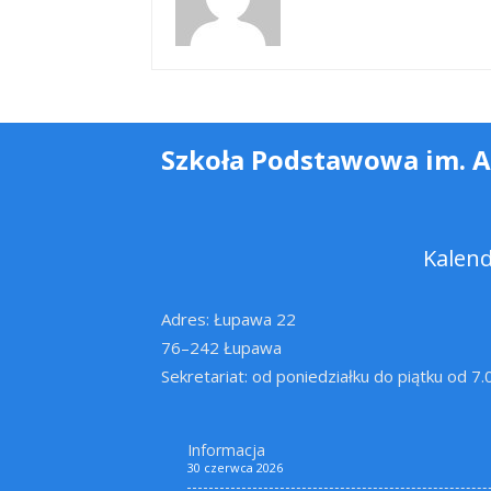
Szkoła Podstawowa im. 
Kalen
Adres: Łupawa 22
76–242 Łupawa
Sekretariat: od poniedziałku do piątku od 7
Informacja
30 czerwca 2026