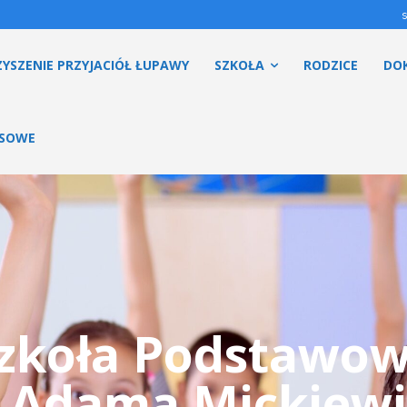
YSZENIE PRZYJACIÓŁ ŁUPAWY
SZKOŁA
RODZICE
DO
ESOWE
zkoła Podstawo
. Adama Mickiewi