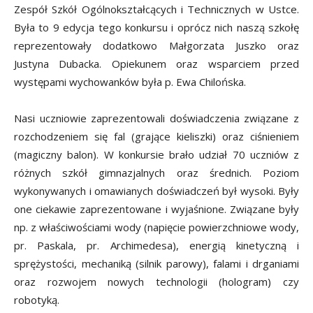
Zespół Szkół Ogólnokształcących i Technicznych w Ustce.
Była to 9 edycja tego konkursu i oprócz nich naszą szkołę
reprezentowały dodatkowo Małgorzata Juszko oraz
Justyna Dubacka. Opiekunem oraz wsparciem przed
występami wychowanków była p. Ewa Chilońska.
Nasi uczniowie zaprezentowali doświadczenia związane z
rozchodzeniem się fal (grające kieliszki) oraz ciśnieniem
(magiczny balon). W konkursie brało udział 70 uczniów z
różnych szkół gimnazjalnych oraz średnich. Poziom
wykonywanych i omawianych doświadczeń był wysoki. Były
one ciekawie zaprezentowane i wyjaśnione. Związane były
np. z właściwościami wody (napięcie powierzchniowe wody,
pr. Paskala, pr. Archimedesa), energią kinetyczną i
sprężystości, mechaniką (silnik parowy), falami i drganiami
oraz rozwojem nowych technologii (hologram) czy
robotyką.