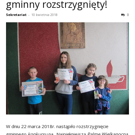
gminny rozstrzygnięty!
Sekretariat
-
10 kwietnia 2018
0
W dniu 22 marca 2018r. nastąpiło rozstrzygnięcie
gminnego
konkursu
na „Najpiękniejszą
Palmę Wielkanocną.