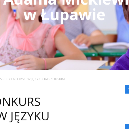
w Łupawie
 RECYTATORSKI W JĘZYKU KASZUBSKIM
ONKURS
W JĘZYKU