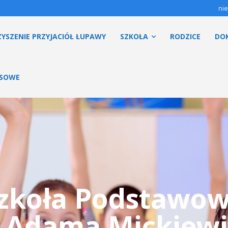
nie
YSZENIE PRZYJACIÓŁ ŁUPAWY
SZKOŁA
RODZICE
DO
ESOWE
zkoła Podstawo
. Adama Mickiewi