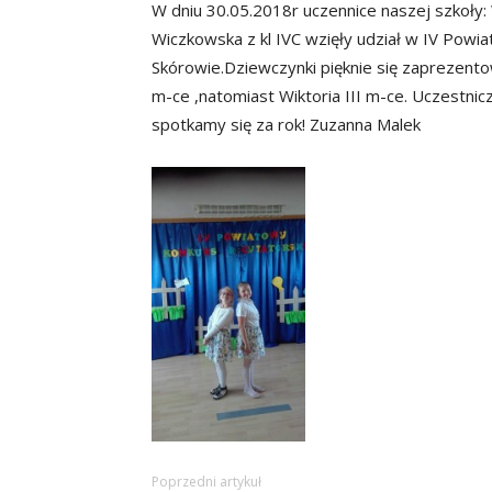
W dniu 30.05.2018r uczennice naszej szkoły: 
Wiczkowska z kl IVC wzięły udział w IV Pow
Skórowie.Dziewczynki pięknie się zaprezentow
m-ce ,natomiast Wiktoria III m-ce. Uczestni
spotkamy się za rok! Zuzanna Malek
Poprzedni artykuł