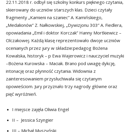
22.11.2018 r. odbył się szkolny konkurs pięknego czytania,
skierowany do uczniów starszych klas. Dzieci czytały
fragmenty „Kamieni na szaniec” A. Kamińskiego,
„Medalionów” Z. Nałkowskiej, „Dywizjonu 303” A. Fiedlera,
opowiadania „Emil i doktor Korczak” Hanny Mortkiewicz –
Olczakowej. Każdą klasę reprezentowało dwoje uczniów
ocenianych przez jury w składzie:pedagog Bożena
Kowalska, historyk – p Ewa Wajerowicz i nauczyciel muzyki
–Bożena Kurowska – Maciak. Brano pod uwagę dykcję,
intonację oraz płynność czytania. Widownia z
zainteresowaniem przysłuchiwała się czytanym
opowieściom. Jury przyznało trzy nagrody główne oraz
pięć wyróżnień.
I miejsce zajęła Oliwia Engel
II – Jessica Szyngier
III – Michał Muszyński