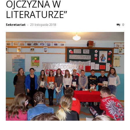
OJCZYZNA W
LITERATURZE”
Sekretariat
-
23 listopada 2018
0