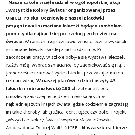
Nasza szkoła
wzięła udział w ogólnopolskiej akcji
„Wszystkie Kolory Świata” organizowanej przez
UNICEF Polska. Uczniowie z naszej placówki
przygotowali szmaciane laleczki będące symbolem
pomocy dla najbardziej potrzebujących dzieci na
świecie.
W ramach akcji uczniowie własnoręcznie wykonali
szmaciane laleczki i każdej z nich nadali imię. Po
zakończeniu pracy, w szkole odbyła się wystawa laleczek.
Każdy mógł wybrać szmaciankę, by zaopiekować się nią, a
jednocześnie uratować życie dziecku, przekazując na ten
cel darowiznę.
W naszej placówce dzieci uszyły 43
laleczki i zebrano kwotę 290 zł.
Zebrane środki
umożliwią zaszczepienie dzieci mieszkających w
najbiedniejszych krajach świata, gdzie codziennie zagrażają
im takie choroby jak gruźlica, odra, tężec czy polio. Projekt
„Wszystkie Kolory Świata” wspiera Majka Jeżowska,
Ambasadorka Dobrej Woli UNICEF.
Nasza szkoła bierze