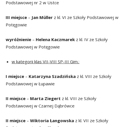
Podstawowej nr 2 w Ustce
III miejsce
–
Jan Müller
z kl. VI ze Szkoły Podstawowej w
Potęgowie
wyróżnienie
–
Helena Kaczmarek
z kl. IV ze Szkoły
Podstawowej w Potęgowie
w kategorii klas VII-VIII SP-III Gim.:
I miejsce
–
Katarzyna Szadzińska
z kl. VIII ze Szkoły
Podstawowej w Łupawie
II miejsce
–
Marta Ziegert
z kl. VIII ze Szkoły
Podstawowej w Czarnej Dąbrówce
II miejsce
–
Wiktoria Łangowska
z kl. VII ze Szkoły