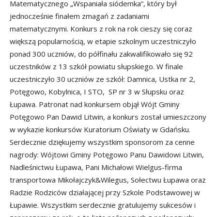
Matematycznego „Wspaniała siódemka“, który był
jednocześnie finałem zmagań z zadaniami
matematycznymi. Konkurs z rok na rok cieszy się coraz
większą popularnością, w etapie szkolnym uczestniczyło
ponad 300 uczniów, do półfinału zakwalifikowało się 92
uczestników z 13 szkół powiatu słupskiego. W finale
uczestniczyło 30 uczniów ze szkół: Damnica, Ustka nr 2,
Potęgowo, Kobylnica, I STO, SP nr 3 w Słupsku oraz
Łupawa. Patronat nad konkursem objął Wójt Gminy
Potęgowo Pan Dawid Litwin, a konkurs został umieszczony
w wykazie konkursów Kuratorium Oświaty w Gdańsku.
Serdecznie dziękujemy wszystkim sponsorom za cenne
nagrody: Wójtowi Gminy Potęgowo Panu Dawidowi Litwin,
Nadleśnictwu Łupawa, Pani Michałowi Wielgus-firma
transportowa Mikołajczyk&Wilegus, Sołectwu Łupawa oraz
Radzie Rodziców działającej przy Szkole Podstawowej w
Łupawie. Wszystkim serdecznie gratulujemy sukcesów i