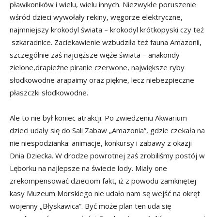
pławikoników i wielu, wielu innych. Niezwykłe poruszenie
wśród dzieci wywołały rekiny, węgorze elektryczne,
najmniejszy krokodyl świata – krokodyl krótkopyski czy też
szkaradnice. Zaciekawienie wzbudziła też fauna Amazonii,
szczególnie zaś najcięższe węże świata – anakondy
zielone,drapieżne piranie czerwone, największe ryby
słodkowodne arapaimy oraz piękne, lecz niebezpieczne
płaszczki słodkowodne.
Ale to nie był koniec atrakcji. Po zwiedzeniu Akwarium
dzieci udały się do Sali Zabaw „Amazonia”, gdzie czekała na
nie niespodzianka: animacje, konkursy i zabawy z okazji
Dnia Dziecka. W drodze powrotnej zaś zrobiliśmy postój w
Lęborku na najlepsze na świecie lody. Miały one
zrekompensować dzieciom fakt, iż z powodu zamkniętej
kasy Muzeum Morskiego nie udało nam sę wejść na okręt
wojenny „Błyskawica”. Być może plan ten uda się