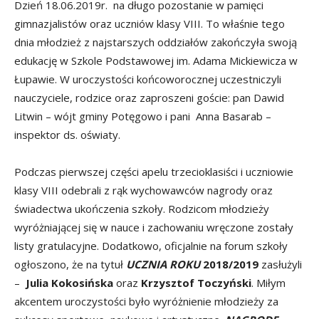
Dzień 18.06.2019r. na długo pozostanie w pamięci
gimnazjalistów oraz uczniów klasy VIII. To właśnie tego
dnia młodzież z najstarszych oddziałów zakończyła swoją
edukację w Szkole Podstawowej im. Adama Mickiewicza w
Łupawie. W uroczystości końcoworocznej uczestniczyli
nauczyciele, rodzice oraz zaproszeni goście: pan Dawid
Litwin – wójt gminy Potęgowo i pani Anna Basarab –
inspektor ds. oświaty.
Podczas pierwszej części apelu trzecioklasiści i uczniowie
klasy VIII odebrali z rąk wychowawców nagrody oraz
świadectwa ukończenia szkoły. Rodzicom młodzieży
wyróżniającej się w nauce i zachowaniu wręczone zostały
listy gratulacyjne. Dodatkowo, oficjalnie na forum szkoły
ogłoszono, że na tytuł
UCZNIA ROKU
2018/2019
zasłużyli
–
Julia Kokosińska
oraz
Krzysztof Toczyński
. Miłym
akcentem uroczystości było wyróżnienie młodzieży za