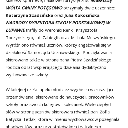
sukcesy sportowe, naukowe i artystyczne.
NAGRODĘ
WÓJTA GMINY POTĘGOWO
otrzymały dwie uczennice:
Katarzyna Szadzińska
oraz
Julia Kokosińska
.
NAGRODY DYREKTORA SZKOŁY PODSTAWOWEJ W
ŁUPAWIE
trafiły do Weroniki Renki, Krzysztofa
Toczyńskiego, Julii Zabieglik oraz Michała Muszyńskiego.
Wyróżniono również uczniów, którzy angażowali się w
działalność Samorządu Uczniowskiego. Podziękowania
skierowano także w stronę pana Piotra Szadzińskiego,
rodzica od lat wspierającego działania dydaktyczno-
wychowawcze szkoły.
W kolejnej części apelu młodzież wygłosiła wzruszające
przemówienia, skierowane do nauczycieli, pracowników
szkoły oraz swoich kolegów i koleżanek. Wiele ciepłych
słów w stronę uczniów skierowała również pani Zofia
Batycka-Tetłak, która w imieniu wychowawców pożegnała
absolwentów oraz uczestników koła teatralnego.