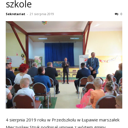
szkole
Sekretariat
-
21 sierpnia 2019
0
4 sierpnia 2019 roku w Przedszkolu w Łupawie marszałek
Mieczysław Struk podpisał umowę z wójtem gminy