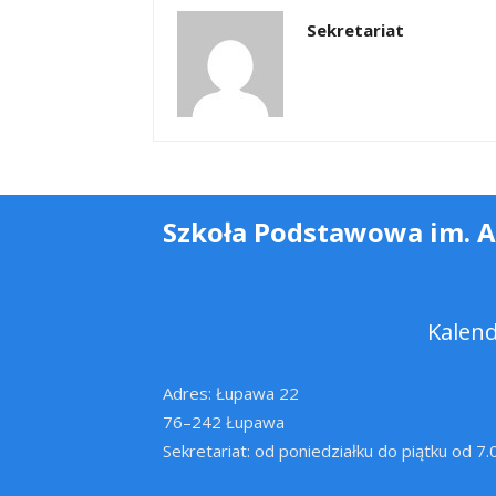
Sekretariat
Szkoła Podstawowa im. 
Kalen
Adres: Łupawa 22
76–242 Łupawa
Sekretariat: od poniedziałku do piątku od 7