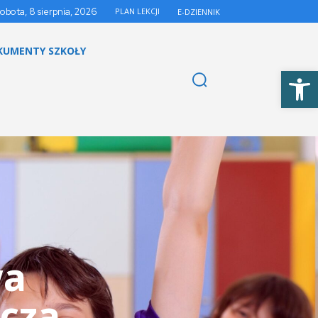
sobota, 8 sierpnia, 2026
PLAN LEKCJI
E-DZIENNIK
KUMENTY SZKOŁY
Otwórz 
wa
cza