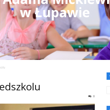
w Łupawie
kolu
zedszkolu
0