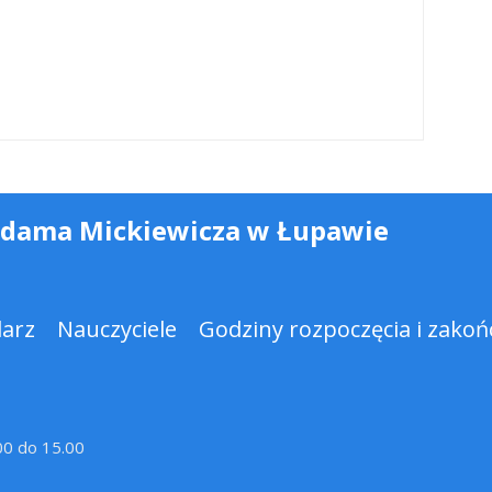
Adama Mickiewicza w Łupawie
darz
Nauczyciele
Godziny rozpoczęcia i zakońc
.00 do 15.00