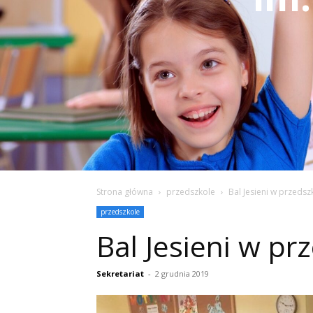
Strona główna
przedszkole
Bal Jesieni w przedsz
przedszkole
Bal Jesieni w pr
Sekretariat
-
2 grudnia 2019