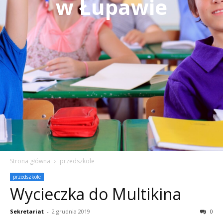
w Łupawie
Strona główna
przedszkole
przedszkole
Wycieczka do Multikina
Sekretariat
-
2 grudnia 2019
0