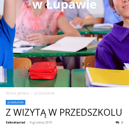
w Łupawie
Strona główna
przedszkole
przedszkole
Z WIZYTĄ W PRZEDSZKOLU
Sekretariat
-
8 grudnia 2019
0