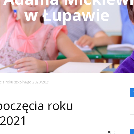
w Łupawie
cia roku szkolnego 2020/2021
poczęcia roku
/2021
0