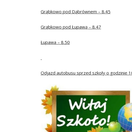
Grąbkowo pod Dąbrównem – 8.45
Grąbkowo pod Łupawą – 8.47
Łupawa – 8.50
Odjazd autobusu sprzed szkoły o godzinie 1