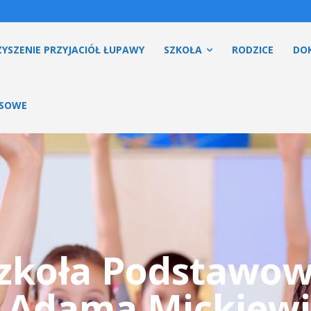
YSZENIE PRZYJACIÓŁ ŁUPAWY
SZKOŁA
RODZICE
DO
ESOWE
zkoła Podstawo
. Adama Mickiewi