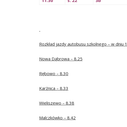
11.30
s. 22
3b
Rozkład jazdy autobusu szkolnego – w dniu 
Nowa Dąbrowa – 8.25
Rębowo – 8.30
Karżnica – 8.33
Wieliszewo – 8.38
Malczkówko – 8.42