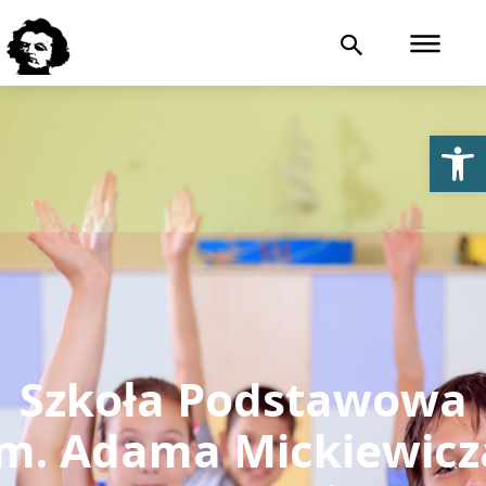
Otwórz 
Szkoła Podstawowa
im. Adama Mickiewicz