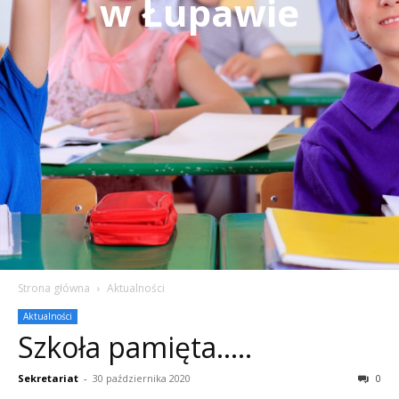
w Łupawie
Strona główna
Aktualności
Aktualności
Szkoła pamięta…..
Sekretariat
-
30 października 2020
0