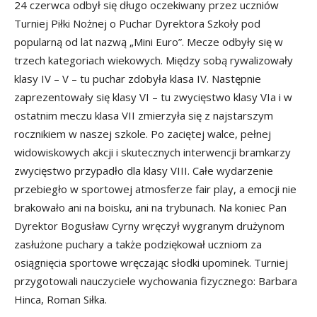
24 czerwca odbył się długo oczekiwany przez uczniów
Turniej Piłki Nożnej o Puchar Dyrektora Szkoły pod
popularną od lat nazwą „Mini Euro”. Mecze odbyły się w
trzech kategoriach wiekowych. Między sobą rywalizowały
klasy IV – V – tu puchar zdobyła klasa IV. Następnie
zaprezentowały się klasy VI – tu zwycięstwo klasy VIa i w
ostatnim meczu klasa VII zmierzyła się z najstarszym
rocznikiem w naszej szkole. Po zaciętej walce, pełnej
widowiskowych akcji i skutecznych interwencji bramkarzy
zwycięstwo przypadło dla klasy VIII. Całe wydarzenie
przebiegło w sportowej atmosferze fair play, a emocji nie
brakowało ani na boisku, ani na trybunach. Na koniec Pan
Dyrektor Bogusław Cyrny wręczył wygranym drużynom
zasłużone puchary a także podziękował uczniom za
osiągnięcia sportowe wręczając słodki upominek. Turniej
przygotowali nauczyciele wychowania fizycznego: Barbara
Hinca, Roman Siłka.