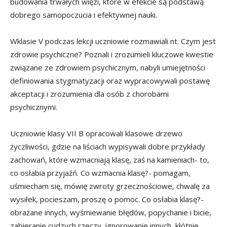
budowania trwałych więzi, które w efekcie są podstawą
dobrego samopoczucia i efektywnej nauki.
Wklasie V podczas lekcji uczniowie rozmawiali nt. Czym jest
zdrowie psychiczne?
Poznali i zrozumieli kluczowe kwestie
związane ze zdrowiem psychicznym, nabyli umiejętności
definiowania stygmatyzacji oraz wypracowywali postawę
akceptacji i zrozumienia dla osób z chorobami
psychicznymi.
Uczniowie klasy VII B opracowali klasowe drzewo
życzliwości, gdzie na liściach wypisywali dobre przykłady
zachowań, które wzmacniają klasę, zaś na kamieniach- to,
co osłabia przyjaźń. Co wzmacnia klasę?- pomagam,
uśmiecham się, mówię zwroty grzecznościowe, chwalę za
wysiłek, pocieszam, proszę o pomoc. Co osłabia klasę?-
obrażane innych, wyśmiewanie błędów, popychanie i bicie,
zabieranie cudzych rzeczy, ignorowanie innych, kłótnie,