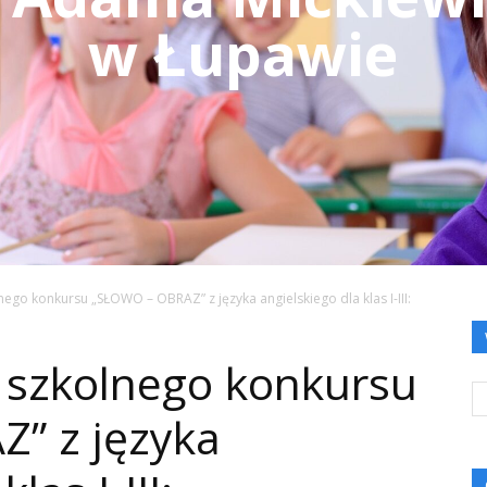
w Łupawie
nego konkursu „SŁOWO – OBRAZ” z języka angielskiego dla klas I-III:
 szkolnego konkursu
” z języka