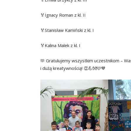
🏅Ignacy Roman z kl. II
🏅Stanisław Kamiński z kl. I
🏅Kalina Malek z kl. I
🫶 Gratulujemy wszystkim uczestnikom – Was
i dużą kreatywnością! 👏💪👐🩷💙