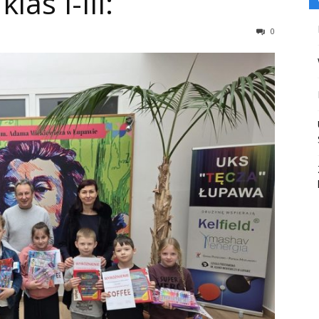
las I-III:
0