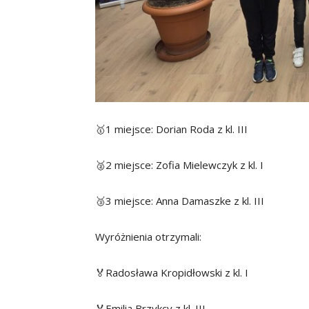
🥇1 miejsce: Dorian Roda z kl. III
🥈2 miejsce: Zofia Mielewczyk z kl. I
🥉3 miejsce: Anna Damaszke z kl. III
Wyróżnienia otrzymali:
🏅Radosława Kropidłowski z kl. I
🏅Emilia Brzykcy z kl. III