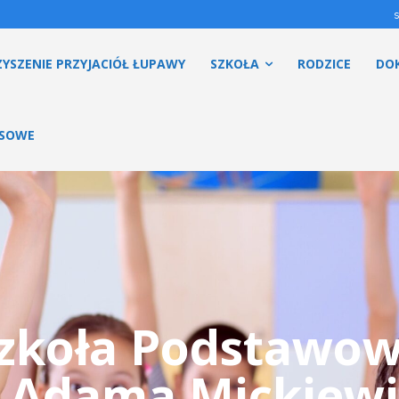
YSZENIE PRZYJACIÓŁ ŁUPAWY
SZKOŁA
RODZICE
DO
ESOWE
zkoła Podstawo
. Adama Mickiewi