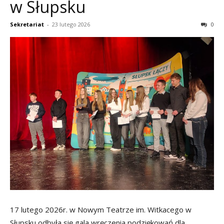
w Słupsku
Sekretariat
-
23 lutego 2026
0
17 lutego 2026r. w Nowym Teatrze im. Witkacego w
Słupsku odbyła się gala wręczenia podziękowań dla