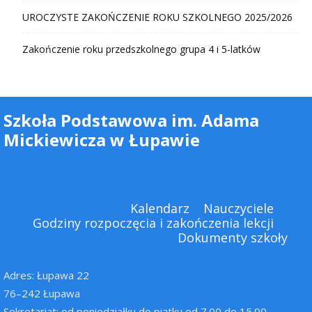
UROCZYSTE ZAKOŃCZENIE ROKU SZKOLNEGO 2025/2026
Zakończenie roku przedszkolnego grupa 4 i 5-latków
Szkoła Podstawowa im. Adama
Mickiewicza w Łupawie
Kalendarz
Nauczyciele
Godziny rozpoczęcia i zakończenia lekcji
Dokumenty szkoły
Adres: Łupawa 22
76–242 Łupawa
Sekretariat: od poniedziałku do piątku od 7.00 do 15.00