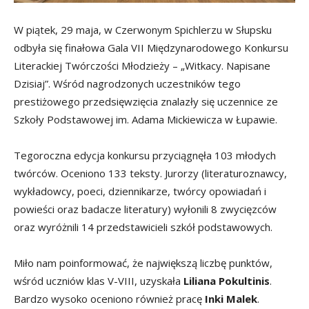
W piątek, 29 maja, w Czerwonym Spichlerzu w Słupsku
odbyła się finałowa Gala VII Międzynarodowego Konkursu
Literackiej Twórczości Młodzieży – „Witkacy. Napisane
Dzisiaj”. Wśród nagrodzonych uczestników tego
prestiżowego przedsięwzięcia znalazły się uczennice ze
Szkoły Podstawowej im. Adama Mickiewicza w Łupawie.
Tegoroczna edycja konkursu przyciągnęła 103 młodych
twórców. Oceniono 133 teksty. Jurorzy (literaturoznawcy,
wykładowcy, poeci, dziennikarze, twórcy opowiadań i
powieści oraz badacze literatury) wyłonili 8 zwycięzców
oraz wyróżnili 14 przedstawicieli szkół podstawowych.
Miło nam poinformować, że największą liczbę punktów,
wśród uczniów klas V-VIII, uzyskała
Liliana Pokultinis
.
Bardzo wysoko oceniono również pracę
Inki Malek
.