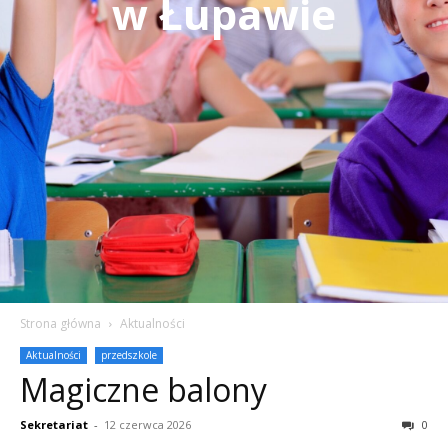
w Łupawie
Strona główna
Aktualności
Aktualności
przedszkole
Magiczne balony
Sekretariat
-
12 czerwca 2026
0