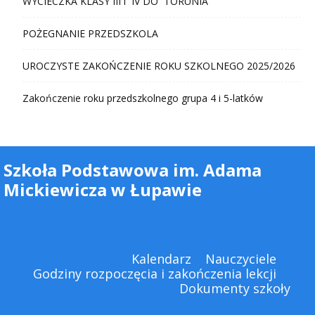
WYCIECZKA KLASY III i IV DO TORUNIA
POŻEGNANIE PRZEDSZKOLA
UROCZYSTE ZAKOŃCZENIE ROKU SZKOLNEGO 2025/2026
Zakończenie roku przedszkolnego grupa 4 i 5-latków
Szkoła Podstawowa im. Adama
Mickiewicza w Łupawie
Kalendarz
Nauczyciele
Godziny rozpoczęcia i zakończenia lekcji
Dokumenty szkoły