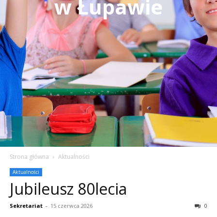
w Łupawie
Strona główna
Aktualności
Aktualności
Jubileusz 80lecia
Sekretariat
-
15 czerwca 2026
0