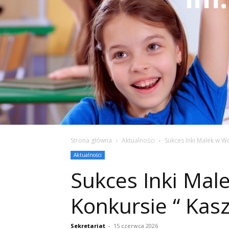
Strona główna
Aktualności
Sukces Inki Malek w W
Aktualności
Sukces Inki Ma
Konkursie “ Kasz
Sekretariat
-
15 czerwca 2026