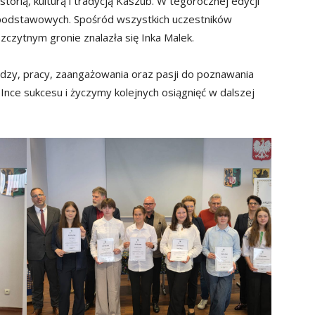
torią, kulturą i tradycją Kaszub. W tegorocznej edycji
 podstawowych. Spośród wszystkich uczestników
czytnym gronie znalazła się Inka Malek.
zy, pracy, zaangażowania oraz pasji do poznawania
Ince sukcesu i życzymy kolejnych osiągnięć w dalszej