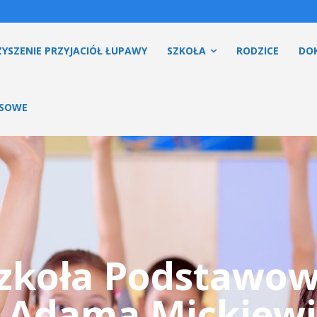
YSZENIE PRZYJACIÓŁ ŁUPAWY
SZKOŁA
RODZICE
DO
ESOWE
zkoła Podstawo
. Adama Mickiewi