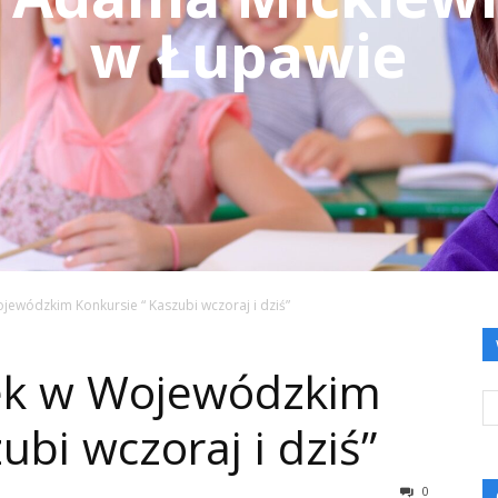
w Łupawie
ojewódzkim Konkursie “ Kaszubi wczoraj i dziś”
lek w Wojewódzkim
ubi wczoraj i dziś”
0