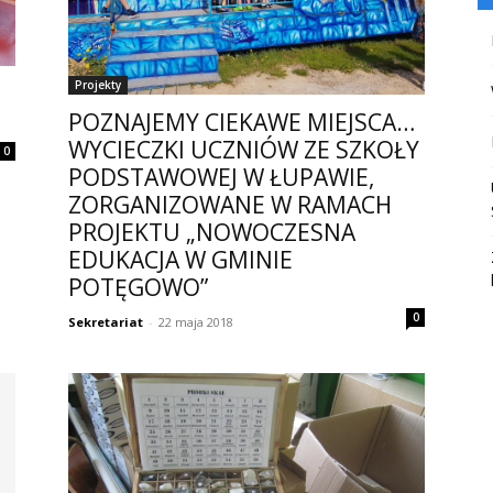
Projekty
POZNAJEMY CIEKAWE MIEJSCA…
WYCIECZKI UCZNIÓW ZE SZKOŁY
0
PODSTAWOWEJ W ŁUPAWIE,
ZORGANIZOWANE W RAMACH
PROJEKTU „NOWOCZESNA
EDUKACJA W GMINIE
POTĘGOWO”
0
Sekretariat
-
22 maja 2018