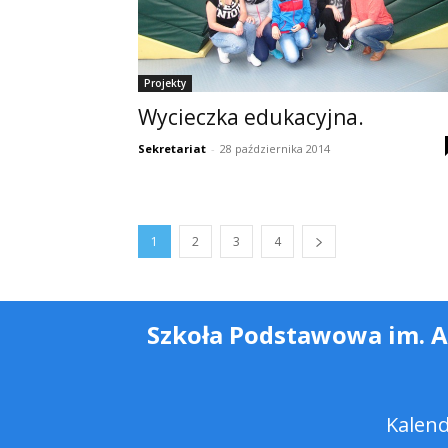
Projekty
Wycieczka edukacyjna.
Sekretariat
-
28 października 2014
1
2
3
4
Szkoła Podstawowa im. 
Kalen