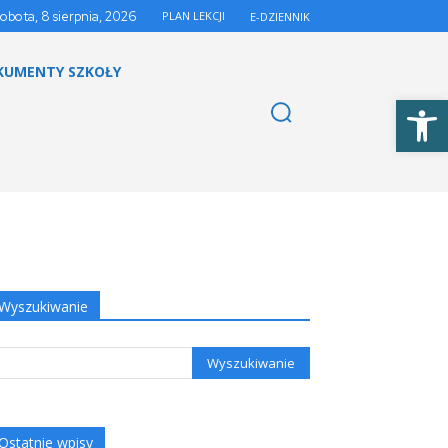
sobota, 8 sierpnia, 2026
PLAN LEKCJI
E-DZIENNIK
KUMENTY SZKOŁY
Otwórz 
Wyszukiwanie
Ostatnie wpisy