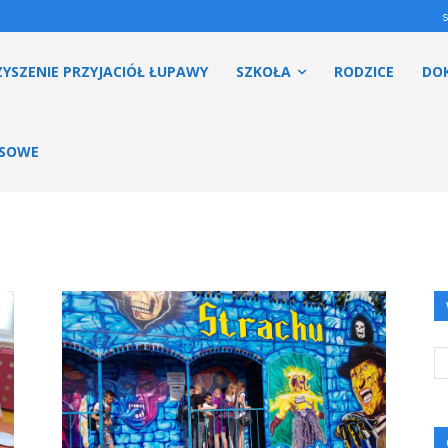
YSZENIE PRZYJACIÓŁ ŁUPAWY
SZKOŁA
RODZICE
DO
ESOWE