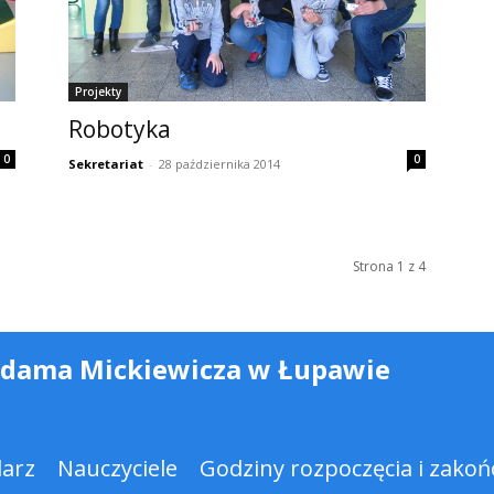
Projekty
Robotyka
0
0
Sekretariat
-
28 października 2014
Strona 1 z 4
Adama Mickiewicza w Łupawie
darz
Nauczyciele
Godziny rozpoczęcia i zakońc