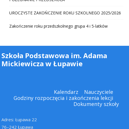
UROCZYSTE ZAKOŃCZENIE ROKU SZKOLNEGO 2025/2026
Zakończenie roku przedszkolnego grupa 4 i 5-latków
Szkoła Podstawowa im. Adama
Mickiewicza w Łupawie
Kalendarz
Nauczyciele
Godziny rozpoczęcia i zakończenia lekcji
Dokumenty szkoły
Adres: Łupawa 22
76–242 Łupawa