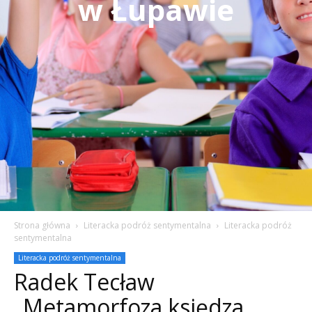
w Łupawie
Strona główna
Literacka podróż sentymentalna
Literacka podróż
sentymentalna
Literacka podróż sentymentalna
Radek Tecław
„Metamorfoza księdza