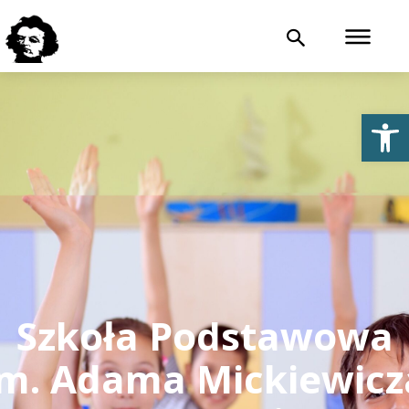
Otwórz 
Szkoła Podstawowa
im. Adama Mickiewicz