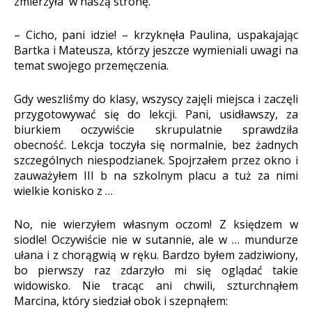
zmierzyła
w naszą stronę.
– Cicho, pani idzie! – krzyknęła Paulina, uspakajając
Bartka i Mateusza, którzy jeszcze wymieniali uwagi na
temat swojego przemęczenia.
Gdy weszliśmy do klasy, wszyscy zajęli miejsca i zaczęli
przygotowywać się do lekcji. Pani, usidławszy, za
biurkiem oczywiście skrupulatnie sprawdziła
obecność. Lekcja toczyła się normalnie, bez żadnych
szczególnych niespodzianek. Spojrzałem przez okno i
zauważyłem III b na szkolnym placu a tuż za nimi
wielkie konisko z …
No, nie wierzyłem własnym oczom! Z księdzem w
siodle! Oczywiście nie w sutannie, ale w … mundurze
ułana i z chorągwią w ręku. Bardzo byłem zadziwiony,
bo pierwszy raz zdarzyło mi się oglądać takie
widowisko. Nie tracąc ani chwili, szturchnąłem
Marcina, który siedział obok i szepnąłem: