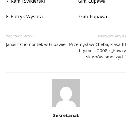
7. Kamil Świderski
Gim. Łupawa
8. Patryk Wysota
Gim. Łupawa
Poprzedni artykuł
Następny artykuł
Janusz Chomontek w Łupawie
Przemysław Cheba, klasa III
b gimn. , 2008 r.„Łowcy
skarbów smoczych”
Sekretariat