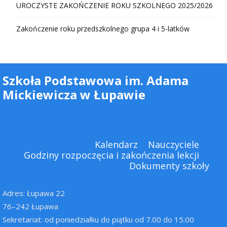
UROCZYSTE ZAKOŃCZENIE ROKU SZKOLNEGO 2025/2026
Zakończenie roku przedszkolnego grupa 4 i 5-latków
Szkoła Podstawowa im. Adama
Mickiewicza w Łupawie
Kalendarz
Nauczyciele
Godziny rozpoczęcia i zakończenia lekcji
Dokumenty szkoły
Adres: Łupawa 22
76–242 Łupawa
Sekretariat: od poniedziałku do piątku od 7.00 do 15.00