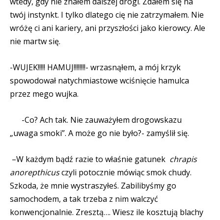
wtedy, gdy nie znałem dalszej drogi. Zdałem się na
twój instynkt. I tylko dlatego cię nie zatrzymałem. Nie
wróżę ci ani kariery, ani przyszłości jako kierowcy. Ale
nie martw się.
-WUJEK!!!!! HAMUJ!!!!!!!!- wrzasnąłem, a mój krzyk
spowodował natychmiastowe wciśnięcie hamulca
przez mego wujka.
-Co? Ach tak. Nie zauważyłem drogowskazu
„uwaga smoki”. A może go nie było?- zamyślił się.
–W każdym bądź razie to właśnie gatunek
chrapis
anorepthicus
czyli potocznie mówiąc smok chudy.
Szkoda, że mnie wystraszyłeś. Zabilibyśmy go
samochodem, a tak trzeba z nim walczyć
konwencjonalnie. Zresztą…. Wiesz ile kosztują blachy