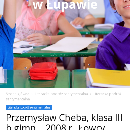
w Łupawie
Strona główna
Literacka podróż sentymentalna
Literacka podróż
sentymentalna
Literacka podróż sentymentalna
Przemysław Cheba, klasa III
b gimn. , 2008 r.„Łowcy