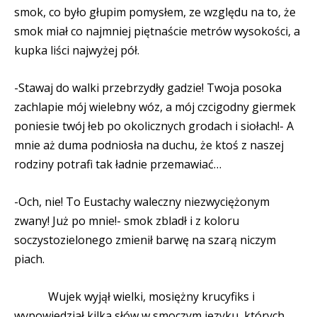
smok, co było głupim pomysłem, ze względu na to, że
smok miał co najmniej piętnaście metrów wysokości, a
kupka liści najwyżej pół.
-Stawaj do walki przebrzydły gadzie! Twoja posoka
zachlapie mój wielebny wóz, a mój czcigodny giermek
poniesie twój łeb po okolicznych grodach i siołach!- A
mnie aż duma podniosła na duchu, że ktoś z naszej
rodziny potrafi tak ładnie przemawiać…
-Och, nie! To Eustachy waleczny niezwyciężonym
zwany! Już po mnie!- smok zbladł i z koloru
soczystozielonego zmienił barwę na szarą niczym
piach.
Wujek wyjął wielki, mosiężny krucyfiks i
wypowiedział kilka słów w smoczym języku, których