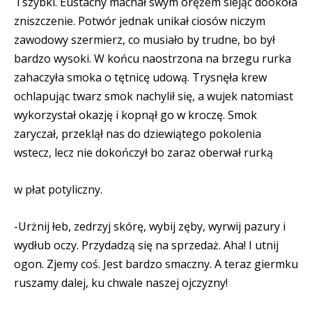
i szybki. Eustachy machał swym orężem siejąc dookoła
zniszczenie. Potwór jednak unikał ciosów niczym
zawodowy szermierz, co musiało by trudne, bo był
bardzo wysoki. W końcu naostrzona na brzegu rurka
zahaczyła smoka o tętnicę udową. Trysnęła krew
ochlapując twarz smok nachylił się, a wujek natomiast
wykorzystał okazję i kopnął go w kroczę. Smok
zaryczał, przeklął nas do dziewiątego pokolenia
wstecz, lecz nie dokończył bo zaraz oberwał rurką
w płat potyliczny.
-Urżnij łeb, zedrzyj skórę, wybij zęby, wyrwij pazury i
wydłub oczy. Przydadzą się na sprzedaż. Aha! I utnij
ogon. Zjemy coś. Jest bardzo smaczny. A teraz giermku
ruszamy dalej, ku chwale naszej ojczyzny!