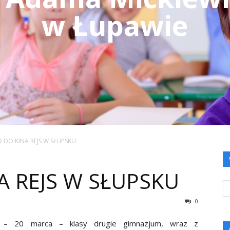
w Łupawie
 DO KINA REJS W SŁUPSKU
A REJS W SŁUPSKU
0
y – 20 marca – klasy drugie gimnazjum, wraz z