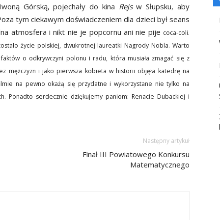
 Iwoną Górską, pojechały do kina
Rejs
w Słupsku, aby
oza tym ciekawym doświadczeniem dla dzieci był seans
a atmosfera i nikt nie je popcornu ani nie pije
coca-coli.
ostało życie polskiej, dwukrotnej laureatki Nagrody Nobla. Warto
faktów o odkrywczyni polonu i radu, która musiała zmagać się z
 mężczyzn i jako pierwsza kobieta w historii objęła katedrę na
lmie na pewno okażą się przydatne i wykorzystane nie tylko na
ch. Ponadto serdecznie dziękujemy paniom: Renacie Dubackiej i
Następny artykuł
Finał III Powiatowego Konkursu
Matematycznego