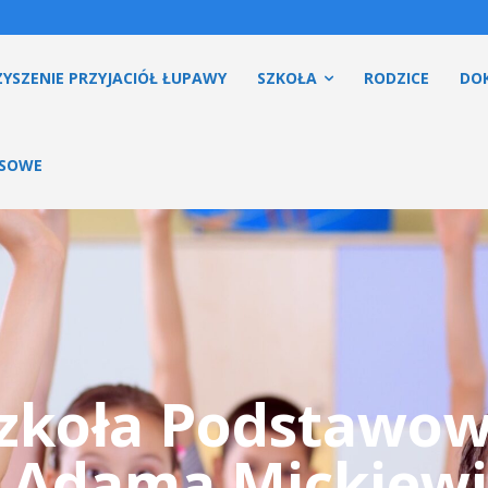
YSZENIE PRZYJACIÓŁ ŁUPAWY
SZKOŁA
RODZICE
DO
ESOWE
zkoła Podstawo
. Adama Mickiewi