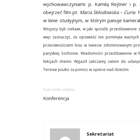
wychowawczyniami: p. Kamilą Rejtner i p.
obejrzeć film pt.
Maria Skłodowska – Curie.
P
w kinie studyjnym, w którym panuje kameraln
Wszyscy byli ciekawi, w jaki sposób przedstawione z
więc zaznaczyć, że opowieść nie pominęła ważnych 
przeciwnościami losu w świecie zdominowanym przez
paryskiej Sorbonie.
Wiadomości przedstawione w fi
lekcjach chemii. Wyjazd zaliczamy zatem do udany
Teresie Juszko za pomoc w opiece nad dziećmi.
Poprzedni artykuł
Konferencja
Sekretariat