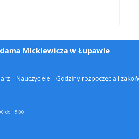
Adama Mickiewicza w Łupawie
darz
Nauczyciele
Godziny rozpoczęcia i zakońc
.00 do 15.00