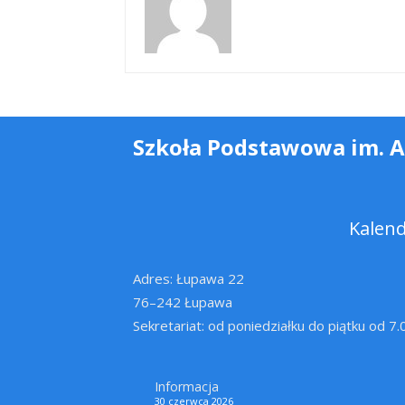
Szkoła Podstawowa im. 
Kalen
Adres: Łupawa 22
76–242 Łupawa
Sekretariat: od poniedziałku do piątku od 7
Informacja
30 czerwca 2026